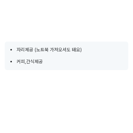
자리제공 (노트북 가져오셔도 돼요)
커피,간식제공
서울 중구 퇴계로36길 19 5층 
(3,4호선 충무로역 도보 3
분)